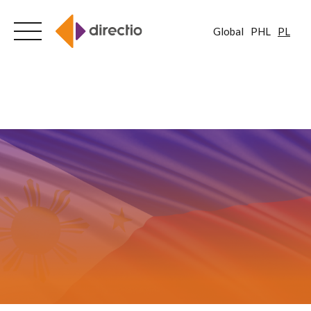
Global
PHL
PL
Skip
to
content