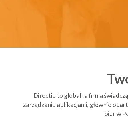
3
1
4
2
5
3
Twó
6
4
Directio to globalna firma świadczą
zarządzaniu aplikacjami, głównie opa
biur w P