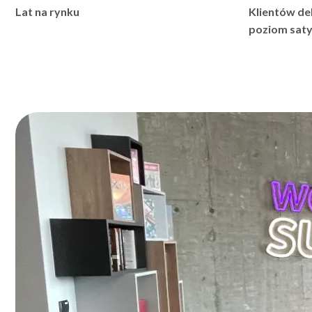
9
4
Lat na rynku
Klientów de
poziom satys
0
5
6
7