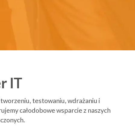
3
4
0
5
1
r IT
6
2
, tworzeniu, testowaniu, wdrażaniu i
erujemy całodobowe wsparcie z naszych
oczonych.