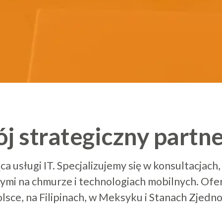
3
4
0
5
1
0
j strategiczny partne
6
2
1
ca usługi IT. Specjalizujemy się w konsultacjach
rtymi na chmurze i technologiach mobilnych. Of
olsce, na Filipinach, w Meksyku i Stanach Zjedn