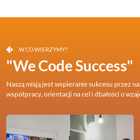
W CO WIERZYMY?
"We Code Success"
Naszą misją jest wspieranie sukcesu przez n
współpracy, orientacji na cel i dbałości o 