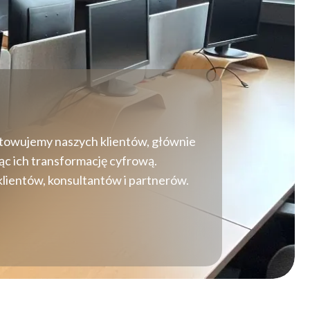
gotowujemy naszych klientów, głównie
ąc ich transformację cyfrową.
lientów, konsultantów i partnerów.