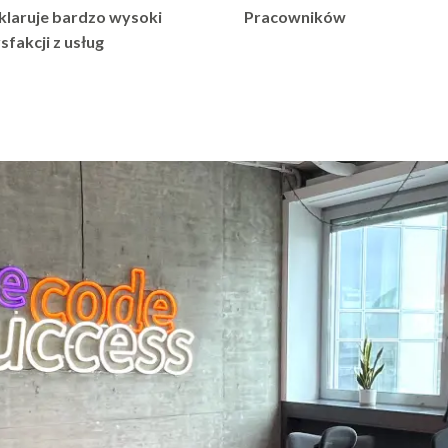
7
6
2
klaruje bardzo wysoki
Pracowników
fakcji z usług
8
7
3
9
8
4
0
9
5