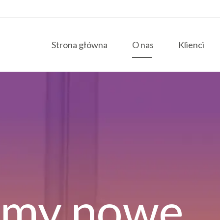
Strona główna
O nas
Klienci
my nowe