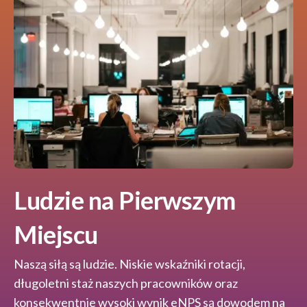
Ludzie na Pierwszym
Miejscu
Naszą siłą są ludzie. Niskie wskaźniki rotacji,
długoletni staż naszych pracowników oraz
konsekwentnie wysoki wynik eNPS są dowodem na