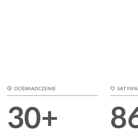
7
5
0
8
6
1
9
7
2
DOŚWIADCZENIE
SATYSFA
0
+
8
3