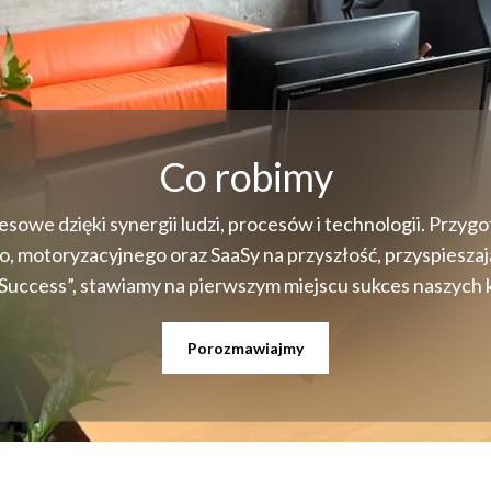
0
6
7
Co robimy
owe dzięki synergii ludzi, procesów i technologii. Przy
, motoryzacyjnego oraz SaaSy na przyszłość, przyspieszaj
8
Success”, stawiamy na pierwszym miejscu sukces naszych k
Porozmawiajmy
9