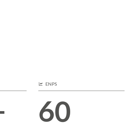
7
3
8
4
9
5
ENPS
+
0
6