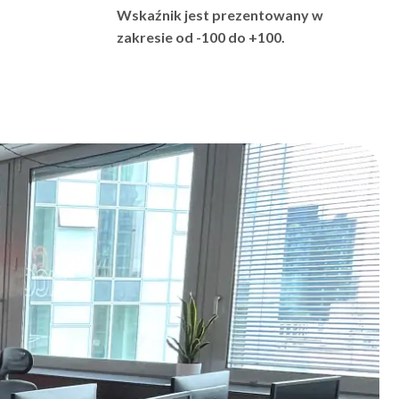
7
Wskaźnik jest prezentowany w
zakresie od -100 do +100.
8
9
0