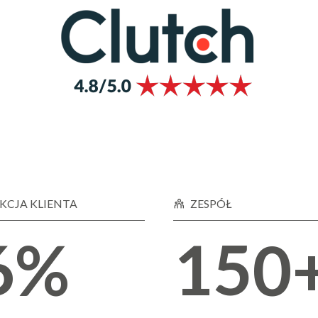
7
3
2
8
4
3
9
5
4
0
KCJA KLIENTA
ZESPÓŁ
%
0
6
5
1