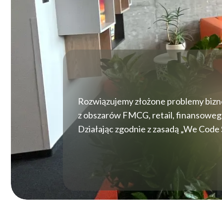
8
9
Rozwiązujemy złożone problemy biznes
z obszarów FMCG, retail, finansowego
0
Działając zgodnie z zasadą „We Code 