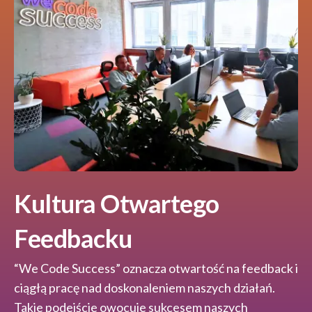
Kultura Otwartego
Feedbacku
“We Code Success” oznacza otwartość na feedback i
ciągłą pracę nad doskonaleniem naszych działań.
Takie podejście owocuje sukcesem naszych