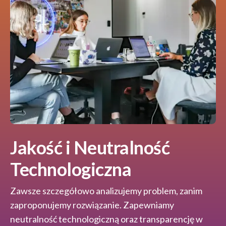
Jakość i Neutralność
Technologiczna
Zawsze szczegółowo analizujemy problem, zanim
zaproponujemy rozwiązanie. Zapewniamy
neutralność technologiczną oraz transparencję w