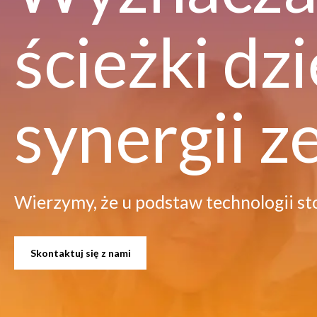
ścieżki dzi
0
synergii 
1
Wierzymy, że u podstaw technologii sto
2
0
Skontaktuj się z nami