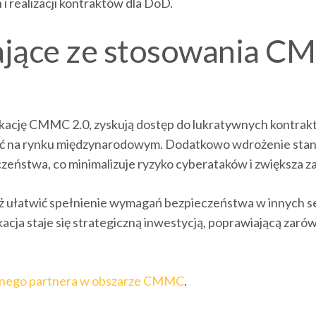
i realizacji kontraktów dla DoD.
ające ze stosowania CM
fikację CMMC 2.0, zyskują dostęp do lukratywnych kontr
ość na rynku międzynarodowym. Dodatkowo wdrożenie s
ństwa, co minimalizuje ryzyko cyberataków i zwiększa z
 ułatwić spełnienie wymagań bezpieczeństwa w innych sek
acja staje się strategiczną inwestycją, poprawiającą zaró
aufanego partnera w obszarze CMMC
.