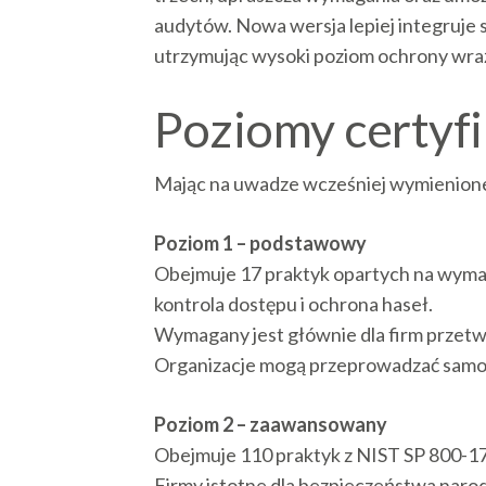
audytów. Nowa wersja lepiej integruje s
utrzymując wysoki poziom ochrony wrażl
Poziomy certyf
Mając na uwadze wcześniej wymienion
Poziom 1 – podstawowy
Obejmuje 17 praktyk opartych na wyma
kontrola dostępu i ochrona haseł.
Wymagany jest głównie dla firm przetw
Organizacje mogą przeprowadzać samo
Poziom 2 – zaawansowany
Obejmuje 110 praktyk z NIST SP 800-17
Firmy istotne dla bezpieczeństwa naro