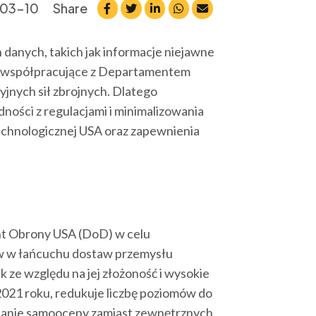
03-10
Share
anych, takich jak informacje niejawne
ty współpracujące z Departamentem
jnych sił zbrojnych. Dlatego
ości z regulacjami i minimalizowania
echnologicznej USA oraz zapewnienia
nt Obrony USA (DoD) w celu
 w łańcuchu dostaw przemysłu
 ze względu na jej złożoność i wysokie
021 roku, redukuje liczbę poziomów do
ładanie samooceny zamiast zewnętrznych