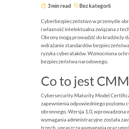
3 min read
Bez kategorii
Cyberbezpieczeństwo w przemyśle obro
i własność intelektualna związana z t
Obrony mogą prowadzić do kradzieży da
wdrażanie standardów bezpieczeństwa, 
ryzyka cyberataków. Wzmocniona ochron
bezpieczeństwa narodowego.
Co to jest CM
Cybersecurity Maturity Model Certifi
zapewnienia odpowiedniego poziomu 
obronnego. Wersja 1.0, wprowadzona w 2
wymagania administracyjne została zas
trzech, upraszcza wymagania oraz umoż