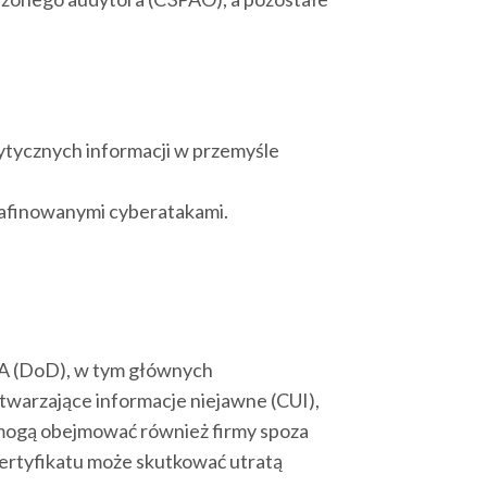
rytycznych informacji w przemyśle
rafinowanymi cyberatakami.
A (DoD), w tym głównych
warzające informacje niejawne (CUI),
i mogą obejmować również firmy spoza
certyfikatu może skutkować utratą