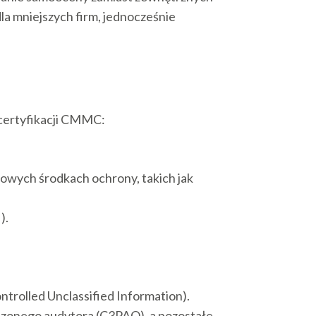
la mniejszych firm, jednocześnie
certyfikacji CMMC:
wych środkach ochrony, takich jak
).
trolled Unclassified Information).
dzonego audytora (C3PAO), a pozostałe