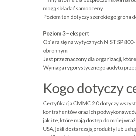
mogą składać samooceny.
Poziom ten dotyczy szerokiego grona 
Poziom 3 – ekspert
Opiera się na wytycznych NIST SP 800-1
obronnym.
Jest przeznaczony dla organizacji, kt
Wymaga rygorystycznego audytu prze
Kogo dotyczy c
Certyfikacja CMMC 2.0 dotyczy wszys
kontrahentów oraz ich podwykonawców 
jak i te, które mają dostęp do mniej w
USA, jeśli dostarczają produkty lub us