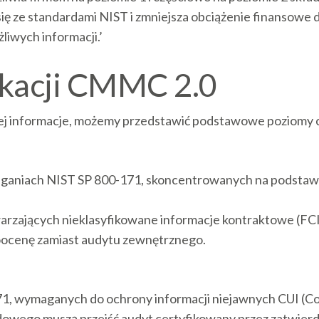
ię ze standardami NIST i zmniejsza obciążenie finansowe d
iwych informacji.’
ikacji CMMC 2.0
ej informacje, możemy przedstawić podstawowe poziomy 
ganiach NIST SP 800-171, skoncentrowanych na podstawo
arzających nieklasyfikowane informacje kontraktowe (FCI
ocenę zamiast audytu zewnętrznego.
1, wymaganych do ochrony informacji niejawnych CUI (Con
dowego muszą przejść audyt certyfikowany przez zatwier