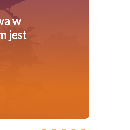
wa w
 jest