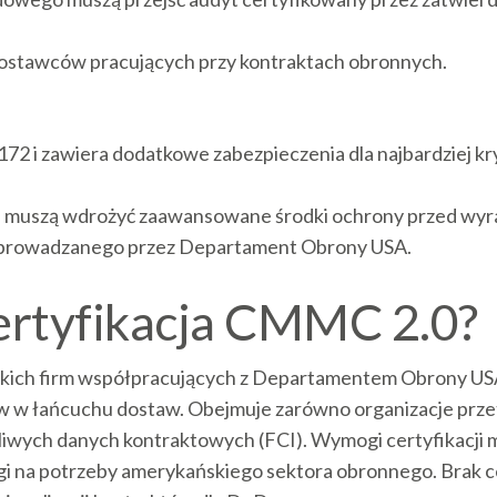
dostawców pracujących przy kontraktach obronnych.
72 i zawiera dodatkowe zabezpieczenia dla najbardziej k
óre muszą wdrożyć zaawansowane środki ochrony przed wy
prowadzanego przez Departament Obrony USA.
ertyfikacja CMMC 2.0?
tkich firm współpracujących z Departamentem Obrony US
w łańcuchu dostaw. Obejmuje zarówno organizacje przet
rażliwych danych kontraktowych (FCI). Wymogi certyfikacj
ługi na potrzeby amerykańskiego sektora obronnego. Brak 