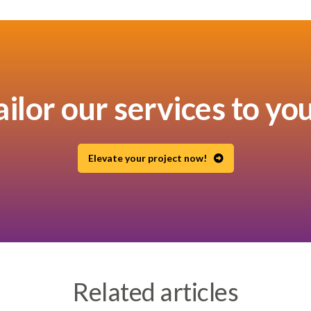
tailor our services to yo
Elevate your project now!
Related articles