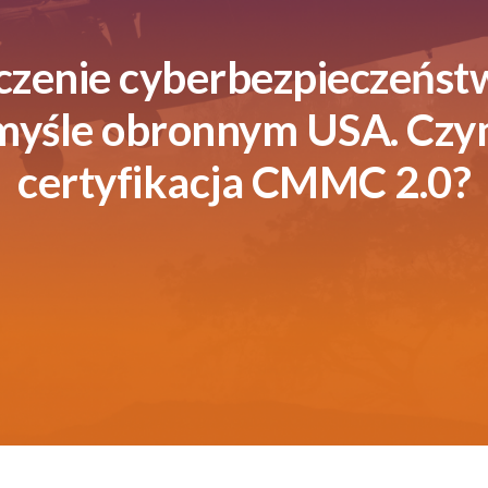
czenie cyberbezpieczeńst
myśle obronnym USA. Czym
certyfikacja CMMC 2.0?