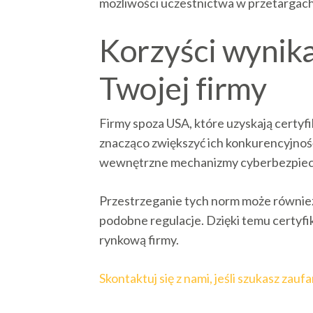
możliwości uczestnictwa w przetargach 
Korzyści wynik
Twojej firmy
Firmy spoza USA, które uzyskają certy
znacząco zwiększyć ich konkurencyjn
wewnętrzne mechanizmy cyberbezpiecze
Przestrzeganie tych norm może również
podobne regulacje. Dzięki temu certyfik
rynkową firmy.
Skontaktuj się z nami, jeśli szukasz z