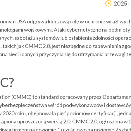
2025-
nnym USA odgrywa kluczową rolę w ochronie wrażliwych d
echnologiami wojskowymi. Ataki cybernetyczne na podmio
nych, sabotażu systemów lub osłabienia zdolności operacy
takich jak CMMC 2.0, jest niezbędne do zapewnienia zgodn
a sieci i danych przyczynia się do utrzymania przewagi t
MC?
cation (CMMC) to standard opracowany przez Departame
cyberbezpieczeństwa wśród podwykonawców i dostawców
020 roku, obejmowała pięć poziomów certyfikacji, jednak
tąpiona uproszczoną wersją 2.0. CMMC 2.0, ogłoszona w 2
liwia firmom na poziomie 1 i częściowo na poziomie 2 sk