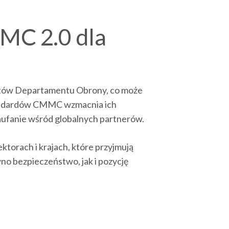
MC 2.0 dla
aktów Departamentu Obrony, co może
tandardów CMMC wzmacnia ich
aufanie wśród globalnych partnerów.
torach i krajach, które przyjmują
wno bezpieczeństwo, jak i pozycję