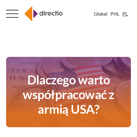
Global
PHL
PL
Skip
to
content
Dlaczego warto
współpracować z
armią USA?