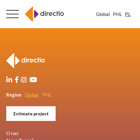
Global
PHL
PL
Skip
to
content
Region
Global
PHL
Estimate project
O nas