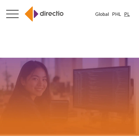
Global
PHL
PL
Skip
to
content